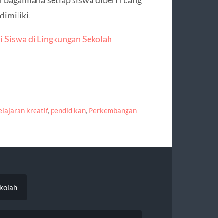
imiliki.
 Siswa di Lingkungan Sekolah
lajaran kreatif
,
pendidikan
,
Perkembangan
kolah