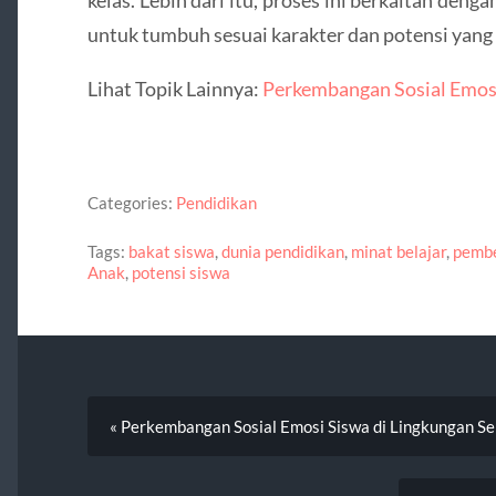
untuk tumbuh sesuai karakter dan potensi yang d
Lihat Topik Lainnya:
Perkembangan Sosial Emosi
Categories:
Pendidikan
Tags:
bakat siswa
,
dunia pendidikan
,
minat belajar
,
pembe
Anak
,
potensi siswa
« Perkembangan Sosial Emosi Siswa di Lingkungan Se