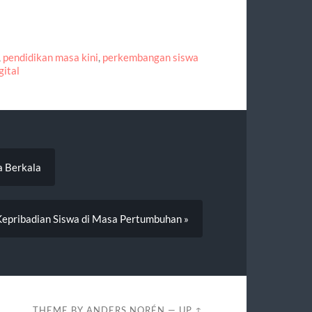
,
pendidikan masa kini
,
perkembangan siswa
gital
 Berkala
epribadian Siswa di Masa Pertumbuhan »
THEME BY
ANDERS NORÉN
—
UP ↑