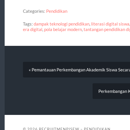
Categories:
Pendidikan
Tags:
dampak teknologi pendidikan
,
literasi digital siswa
era digital
,
pola belajar modern
,
tantangan pendidikan di
« Pemantauan Perkembangan Akademik Siswa Secara
Perkembangan K
© 2026
RECRUITMENPISEW – PENDIDIKAN